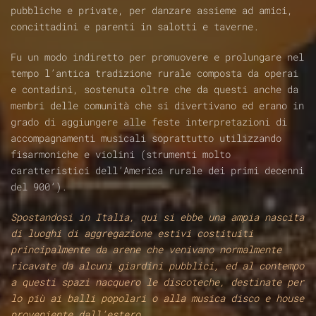
pubbliche e private, per danzare assieme ad amici,
concittadini e parenti in salotti e taverne.
Fu un modo indiretto per promuovere e prolungare nel
tempo l’antica tradizione rurale composta da operai
e contadini, sostenuta oltre che da questi anche da
membri delle comunità che si divertivano ed erano in
grado di aggiungere alle feste interpretazioni di
accompagnamenti musicali soprattutto utilizzando
fisarmoniche e violini (strumenti molto
caratteristici dell’America rurale dei primi decenni
del 900’).
Spostandosi in Italia, qui si ebbe una ampia nascita
di luoghi di aggregazione estivi costituiti
principalmente da arene che venivano normalmente
ricavate da alcuni giardini pubblici, ed al contempo
a questi spazi nacquero le discoteche, destinate per
lo più ai balli popolari o alla musica disco e house
proveniente dall’estero.