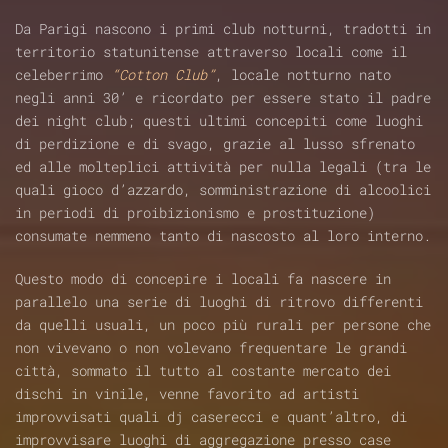
Da Parigi nascono i primi club notturni, tradotti in
territorio statunitense attraverso locali come il
celeberrimo
“Cotton Club”
, locale notturno nato
negli anni 30’ e ricordato per essere stato il padre
dei night club; questi ultimi concepiti come luoghi
di perdizione e di svago, grazie al lusso sfrenato
ed alle molteplici attività per nulla legali (tra le
quali gioco d’azzardo, somministrazione di alcoolici
in periodi di proibizionismo e prostituzione)
consumate nemmeno tanto di nascosto al loro interno.
Questo modo di concepire i locali fa nascere in
parallelo una serie di luoghi di ritrovo differenti
da quelli usuali, un poco più rurali per persone che
non vivevano o non volevano frequentare le grandi
città, sommato il tutto al costante mercato dei
dischi in vinile, venne favorito ad artisti
improvvisati quali dj caserecci e quant’altro, di
improvvisare luoghi di aggregazione presso case