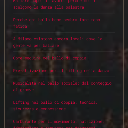
Ballare dopo il lavoro: perché molti
scelgono la danza alla palestra
Perché chi balla bene sembra fare meno
fatica
A Milano esistono ancora locali dove la
gente va per ballare
Come seguire nel ballo di coppia
Pre-attivazione per il lifting nella danza
Musicalità nel ballo sociale: dal conteggio
al groove
Lifting nel ballo di coppia: tecnica,
sicurezza e connessione
Carburante per il movimento: nutrizione,
idratazione e recupero per danzatori