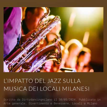
L’IMPATTO DEL JAZZ SULLA
MUSICA DEI LOCALI MILANESI
Scritto da
Dirtydancingmilano
il
30/05/2024
. Pubblicato in
Arte generale
,
Divertimento e Benessere
,
Locali a Milano
.