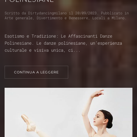
Scritto da
Dirtydancingmilano
il
20/09/2023
. Pubblicato in
Arte generale
,
Divertimento e Benessere
,
Locali a Milano
.
Esotismo e Tradizione: Le Affascinanti Danze
Polinesiane. Le danze polinesiane, un’esperienza
culturale e visiva unica, ci...
CONTINUA A LEGGERE