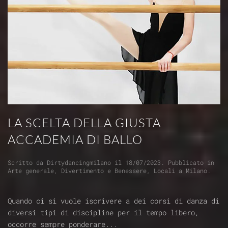
LA SCELTA DELLA GIUSTA
ACCADEMIA DI BALLO
Scritto da
Dirtydancingmilano
il
18/07/2023
. Pubblicato in
Arte generale
,
Divertimento e Benessere
,
Locali a Milano
.
Quando ci si vuole iscrivere a dei corsi di danza di
diversi tipi di discipline per il tempo libero,
occorre sempre ponderare...