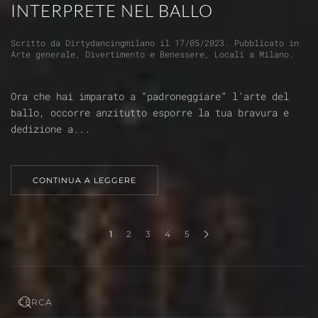
INTERPRETE NEL BALLO
Scritto da
Dirtydancingmilano
il
17/05/2023
. Pubblicato in
Arte generale
,
Divertimento e Benessere
,
Locali a Milano
.
Ora che hai imparato a “padroneggiare” l’arte del
ballo, occorre anzitutto esporre la tua bravura e
dedizione a...
CONTINUA A LEGGERE
1
2
3
4
5