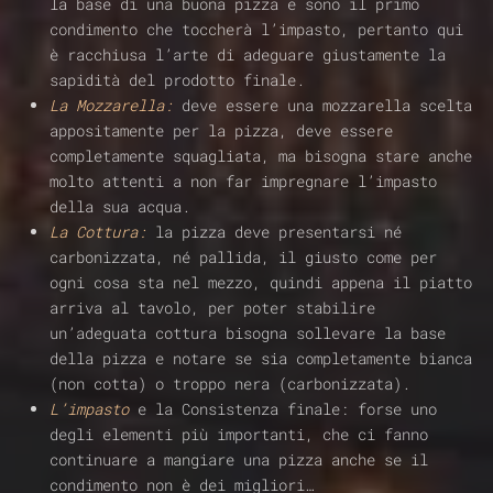
la base di una buona pizza e sono il primo
condimento che toccherà l’impasto, pertanto qui
è racchiusa l’arte di adeguare giustamente la
sapidità del prodotto finale.
La Mozzarella:
deve essere una mozzarella scelta
appositamente per la pizza, deve essere
completamente squagliata, ma bisogna stare anche
molto attenti a non far impregnare l’impasto
della sua acqua.
La Cottura:
la pizza deve presentarsi né
carbonizzata, né pallida, il giusto come per
ogni cosa sta nel mezzo, quindi appena il piatto
arriva al tavolo, per poter stabilire
un’adeguata cottura bisogna sollevare la base
della pizza e notare se sia completamente bianca
(non cotta) o troppo nera (carbonizzata).
L’impasto
e la Consistenza finale: forse uno
degli elementi più importanti, che ci fanno
continuare a mangiare una pizza anche se il
condimento non è dei migliori…