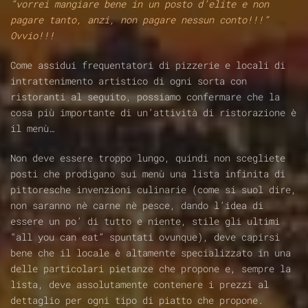
“vorrei mangiare bene in un posto d’elite e non
pagare tanto, anzi, non pagare nessun conto!!!”
Ovvio!!!
Come assidui frequentatori di pizzerie e locali di
intrattenimento artistico di ogni sorta con
ristoranti al seguito, possiamo confermare che la
cosa più importante di un’attività di ristorazione è
il menù…
Non deve essere troppo lungo, quindi non scegliete
posti che prodigano sui menù una lista infinita di
pittoresche invenzioni culinarie (come si suol dire,
non saranno nè carne nè pesce, dando l’idea di
essere un po’ di tutto e niente, stile gli ultimi
“all you can eat” spuntati ovunque), deve capirsi
bene che il locale è altamente specializzato in una
delle particolari pietanze che propone e, sempre la
lista, deve assolutamente contenere i prezzi al
dettaglio per ogni tipo di piatto che propone.