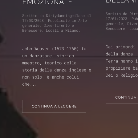
EMOZIONALE
Scritto da
Dir
Scritto da
Dirtydancingmilano
il
17/01/2023
. Pu
17/03/2023
. Pubblicato in
Arte
generale
,
Dive
generale
,
Divertimento e
Benessere
,
Loc
Benessere
,
Locali a Milano
.
Dai primordi 
John Weaver (1673-1760) fu
della danza, 
un danzatore, storico,
Terra hanno i
maestro, teorico della
propiziare ba
storia della danza inglese e
Dei o Religio
non solo, è anche colui
che...
CONTINUA 
CONTINUA A LEGGERE