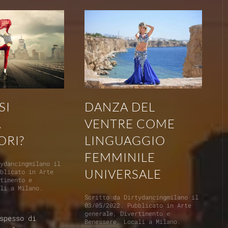
SI
DANZA DEL
A
VENTRE COME
ORI?
LINGUAGGIO
FEMMINILE
tydancingmilano
il
UNIVERSALE
bblicato in
Arte
rtimento e
ali a Milano
.
Scritto da
Dirtydancingmilano
il
03/05/2022
. Pubblicato in
Arte
generale
,
Divertimento e
spesso di
Benessere
,
Locali a Milano
.