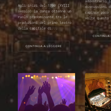
addentrarsi i
Agli inizi del 1700 (XVIII
discussioni d
secolo) la danza ottenne un
capisce poco 
ruolo predominante tra le
volte questo 
produzioni del primo teatro
della capitale di...
CONTINUA 
CONTINUA A LEGGERE