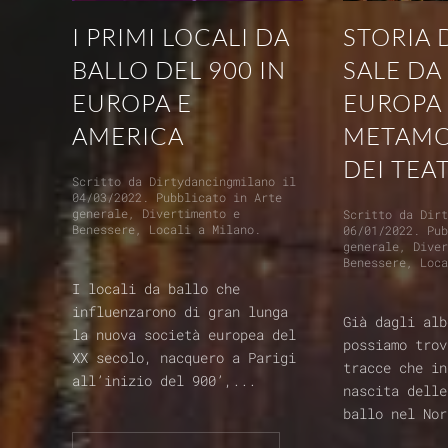
STORIA 
I PRIMI LOCALI DA
SALE DA
BALLO DEL 900 IN
EUROPA
EUROPA E
METAMO
AMERICA
DEI TEA
Scritto da
Dirtydancingmilano
il
04/03/2022
. Pubblicato in
Arte
generale
,
Divertimento e
Scritto da
Dir
Benessere
,
Locali a Milano
.
06/01/2022
. Pu
generale
,
Dive
Benessere
,
Loc
I locali da ballo che
influenzarono di gran lunga
Già dagli alb
la nuova società europea del
possiamo trov
XX secolo, nacquero a Parigi
tracce che in
all’inizio del 900’,...
nascita delle
ballo nel Nor