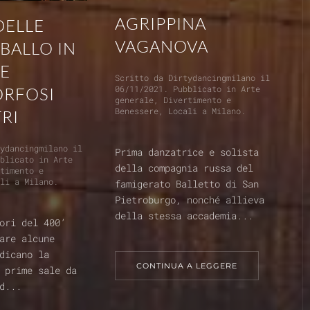
AGRIPPINA
DELLE
VAGANOVA
 BALLO IN
 E
Scritto da
Dirtydancingmilano
il
06/11/2021
. Pubblicato in
Arte
RFOSI
generale
,
Divertimento e
Benessere
,
Locali a Milano
.
TRI
tydancingmilano
il
Prima danzatrice e solista
bblicato in
Arte
della compagnia russa del
rtimento e
ali a Milano
.
famigerato Balletto di San
Pietroburgo, nonché allieva
della stessa accademia...
ori del 400’
are alcune
dicano la
CONTINUA A LEGGERE
 prime sale da
d...