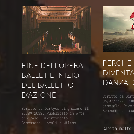
PERCHÉ 
FINE DELL’OPERA-
DIVENT
BALLET E INIZIO
DANZAT
DEL BALLETTO
D’AZIONE
Scritto da
Dir
05/07/2022
. Pu
generale
,
Dive
Scritto da
Dirtydancingmilano
il
Benessere
,
Loc
22/09/2022
. Pubblicato in
Arte
generale
,
Divertimento e
Benessere
,
Locali a Milano
.
Capita molto 